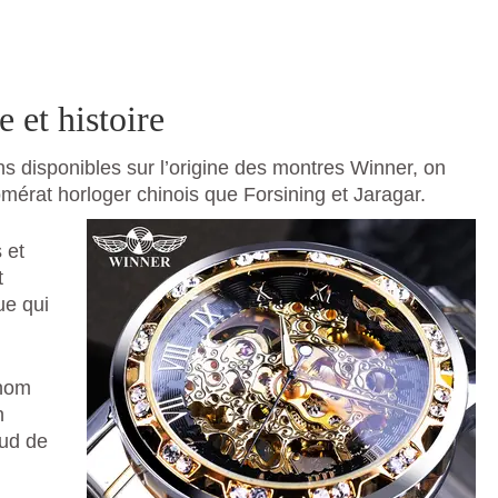
 et histoire
ns disponibles sur l’origine des montres Winner, on
mérat horloger chinois que Forsining et Jaragar.
 et
t
ue qui
 nom
n
sud de