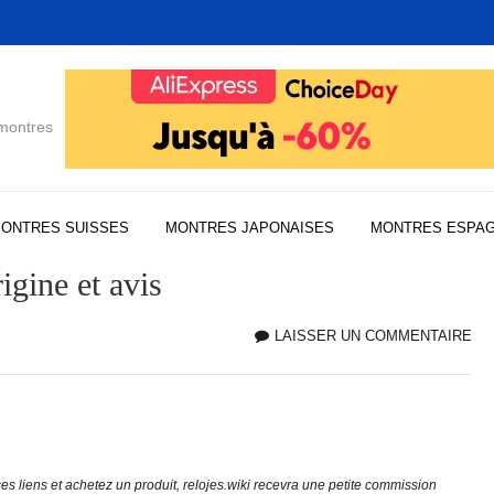
 montres
ONTRES SUISSES
MONTRES JAPONAISES
MONTRES ESPA
igine et avis
LAISSER UN COMMENTAIRE
MO
WI
:
HI
OR
ET
e ces liens et achetez un produit, relojes.wiki recevra une petite commission