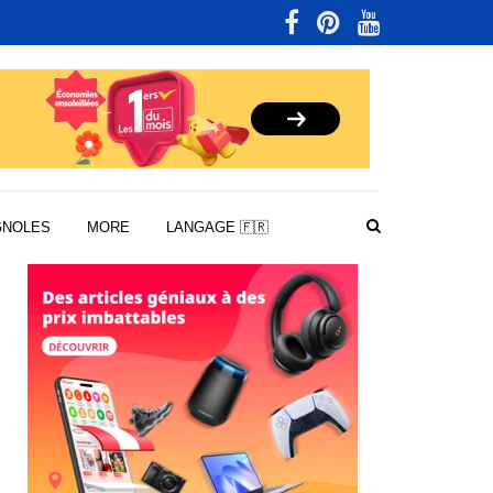
GNOLES
MORE
LANGAGE 🇫🇷
NTRES
NNER
STOIRE,
IGINE