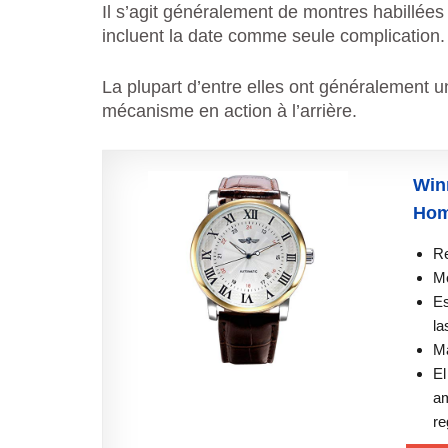
Il s’agit généralement de montres habillé
incluent la date comme seule complication.
La plupart d’entre elles ont généralement u
mécanisme en action à l’arrière.
Win
Hom
Re
Mo
Es
la
Ma
El
am
re