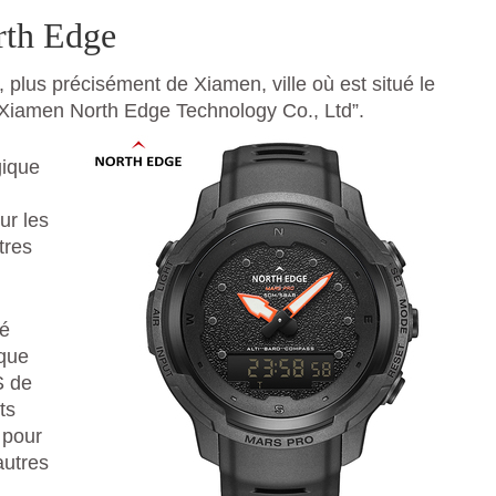
rth Edge
plus précisément de Xiamen, ville où est situé le
“Xiamen North Edge Technology Co., Ltd”.
gique
ur les
tres
té
 que
S de
ts
 pour
autres