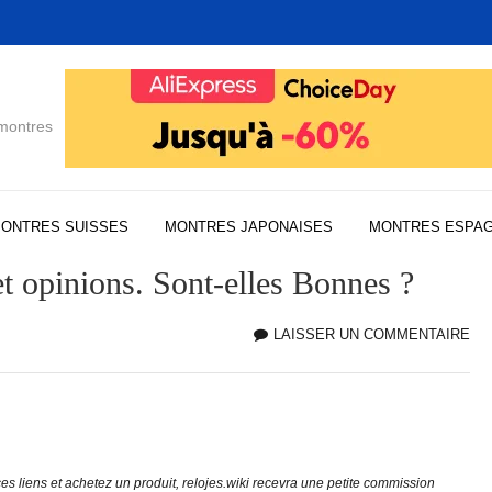
 montres
ONTRES SUISSES
MONTRES JAPONAISES
MONTRES ESPA
t opinions. Sont-elles Bonnes ?
LAISSER UN COMMENTAIRE
MO
NO
ED
RE
ET
OP
e ces liens et achetez un produit, relojes.wiki recevra une petite commission