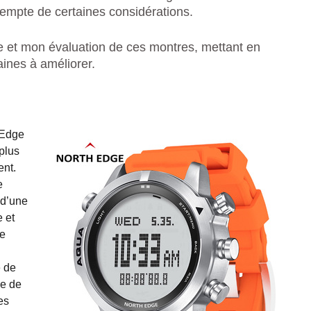
empte de certaines considérations.
e et mon évaluation de ces montres, mettant en
aines à améliorer.
 Edge
plus
ent.
e
 d’une
e et
ue
 de
le de
es