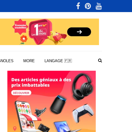
GNOLES
MORE
LANGAGE 🇫🇷
NTRES
RTH
GE:
VUE
INIONS.