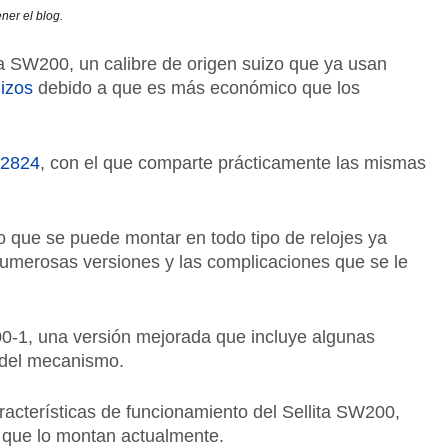
QU
ner el blog.
CO
CO
a SW200, un calibre de origen suizo que ya usan
EL
uizos
debido a que es más económico que los
ET
28
 2824
, con el que comparte prácticamente las mismas
o que se puede montar en todo tipo de relojes ya
 numerosas versiones y las complicaciones que se le
00-1, una versión mejorada que incluye algunas
 del mecanismo.
acterísticas de funcionamiento del Sellita SW200,
s que lo montan actualmente.