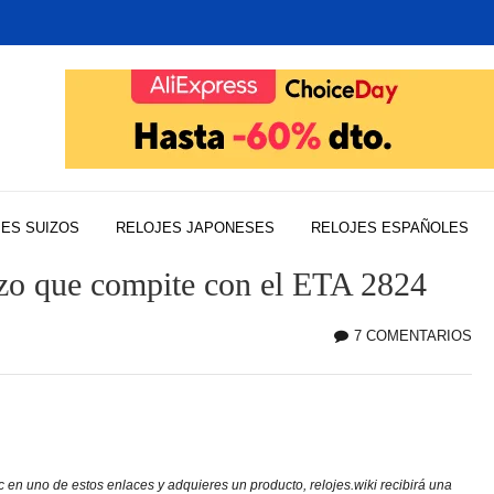
ES SUIZOS
RELOJES JAPONESES
RELOJES ESPAÑOLES
uizo que compite con el ETA 2824
7 COMENTARIOS
EN
SE
SW
EL
CA
SU
c en uno de estos enlaces y adquieres un producto, relojes.wiki recibirá una