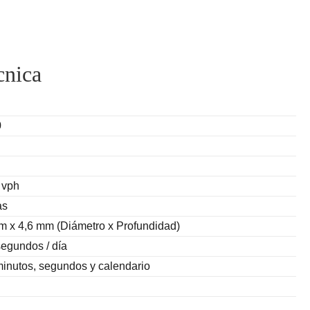
cnica
0
 vph
as
m x 4,6 mm (Diámetro x Profundidad)
segundos / día
minutos, segundos y calendario