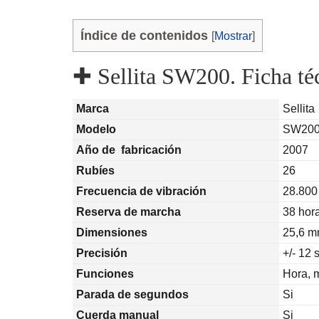
Índice de contenidos
[
Mostrar
]
✚ Sellita SW200. Ficha té
Marca
Sellita
Modelo
SW20
Año de fabricación
2007
Rubíes
26
Frecuencia de vibración
28.800
Reserva de marcha
38 hor
Dimensiones
25,6 m
Precisión
+/- 12 
Funciones
Hora, 
Parada de segundos
Si
Cuerda manual
Si