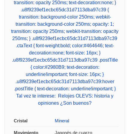
transition: opacity 250ms; text-decoration:none; }
.u8f9239ef1ecbc65dc31d7113dba97c39 {
transition: background-color 250ms; webkit-
transition: background-color 250ms; opacity: 1;
transition: opacity 250ms; webkit-transition: opacity
250ms; } .u8f9239ef1ecbc65dc31d7113dba97c39
.ctaText { font-weight:bold; color:#464646; text-
decoration:none; font-size: 16px; }
.u8f9239ef1ecbc65dc31d7113dba97c39 .postTitle
{ color:#2980B9; text-decoration:
underline!important; font-size: 16px; }
.u8f9239ef1ecbc65dc31d7113dba97c39:hover
.postTitle { text-decoration: underline!important; }
Tal vez te interese:
Relojes OLEVS: historia y
opiniones ¿Son buenos?
Cristal
Mineral
Movimiento
Japonés de cuarzo