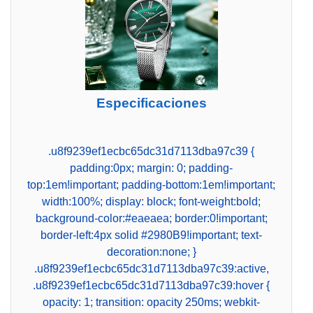
Especificaciones
.u8f9239ef1ecbc65dc31d7113dba97c39 {
padding:0px; margin: 0; padding-
top:1em!important; padding-bottom:1em!important;
width:100%; display: block; font-weight:bold;
background-color:#eaeaea; border:0!important;
border-left:4px solid #2980B9!important; text-
decoration:none; }
.u8f9239ef1ecbc65dc31d7113dba97c39:active,
.u8f9239ef1ecbc65dc31d7113dba97c39:hover {
opacity: 1; transition: opacity 250ms; webkit-