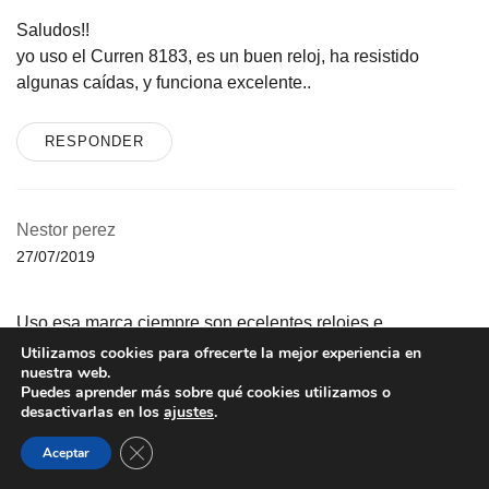
Saludos!!
yo uso el Curren 8183, es un buen reloj, ha resistido
algunas caídas, y funciona excelente..
RESPONDER
Nestor perez
27/07/2019
Uso esa marca ciempre son ecelentes relojes e
comprado varios deverian hacerme un regalo le regale
Utilizamos cookies para ofrecerte la mejor experiencia en
nuestra web.
de ellos a todos mis hermanos para el dia de los padres
Puedes aprender más sobre qué cookies utilizamos o
desactivarlas en los
ajustes
.
RESPONDER
CERRAR EL BANNER DE COOKIES RGPD
Aceptar