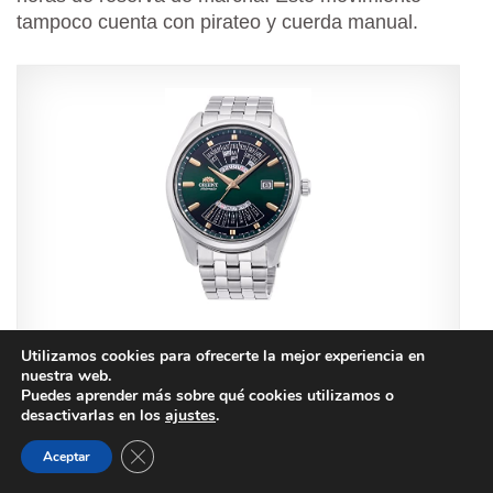
tampoco cuenta con pirateo y cuerda manual.
Orient Multi Calendar
Utilizamos cookies para ofrecerte la mejor experiencia en
Acero inoxidable
nuestra web.
Puedes aprender más sobre qué cookies utilizamos o
Cristal mineral
desactivarlas en los
ajustes
.
Calibre Orient F6D22
21 joyas
CERRAR EL BANNER DE COOKIES RGPD
Aceptar
40 horas de reserva de marcha