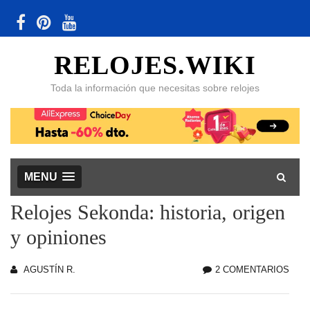
RELOJES.WIKI
Toda la información que necesitas sobre relojes
MENU
Relojes Sekonda: historia, origen
y opiniones
AGUSTÍN R.
2 COMENTARIOS
EN
REL
SEK