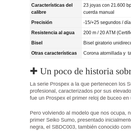
Características del
23 joyas con 21.600 b
calibre
cuerda manual
Precisión
-15/+25 segundos / día
Resistencia al agua
200 m / 20 ATM (Certif
Bisel
Bisel giratorio unidirec
Otras características
Corona atornillada y t
✚
Un poco de historia sob
La serie Prospex a la que pertenecen los 
profesional, caracterizados por sus elevad
fue un Prospex el primer reloj de buceo en 
Pero volviendo al modelo que nos ocupa, n
primer Seiko Sumo, presentado inicialment
negra, el SBDC003, también conocido com