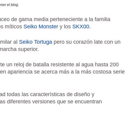
LA
ner el blog.
VE
PA
uceo de gama media perteneciente a la familia
EM
os míticos
Seiko Monster
y los
SKX00
.
PE
milar al
Seiko Tortuga
pero su corazón late con un
marcha superior.
 un reloj de batalla resistente al agua hasta 200
 en apariencia se acerca más a la más costosa serie
d todas las características de diseño y
as diferentes versiones que se encuentran