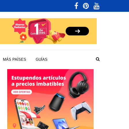
MÁS PAÍSES
GUÍAS
IKO
MO.
ÍA
N
DAS