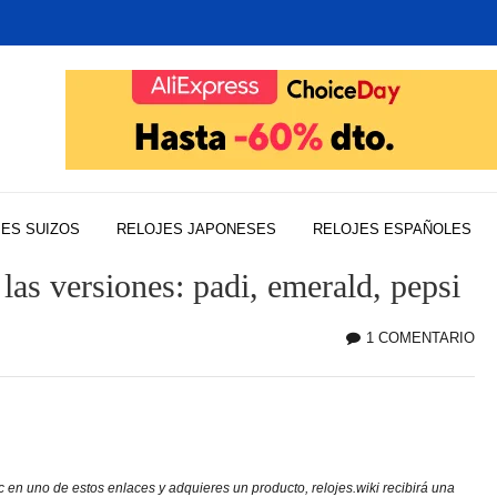
ES SUIZOS
RELOJES JAPONESES
RELOJES ESPAÑOLES
as versiones: padi, emerald, pepsi
1 COMENTARIO
EN
SE
SU
GU
CO
TO
c en uno de estos enlaces y adquieres un producto, relojes.wiki recibirá una