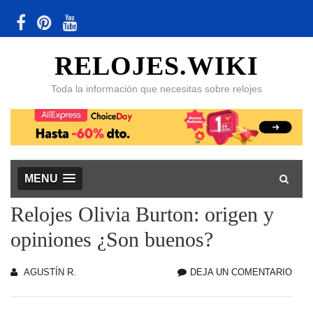
RELOJES.WIKI
Toda la información que necesitas sobre relojes
MENU
Relojes Olivia Burton: origen y
opiniones ¿Son buenos?
AGUSTÍN R.
DEJA UN COMENTARIO
REL
OLIV
BUR