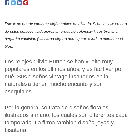
ORI
Y
OPI
Este texto puede contener algún enlace de afiliado. Si haces clic en uno
¿SO
de estos enlaces y adquieres un producto, relojes.wiki recibirá una
BUE
pequeña comisión (sin cargo alguno para ti) que ayuda a mantener el
blog.
Los
rel
oj
es
Olivia
Burton
se
h
an
v
uel
to
m
uy
popul
ares
en
los
ú
lt
im
os
a
ñ
os
,
y
es
f
á
cil
ver
por
qu
é
.
Sus diseños vintage
inspir
ados
en
la
n
atur
ale
za tienen mucho encanto y son
asequibles.
Por lo general se trata de diseños florales
ilustrados a mano, los cuales son diferentes cada
temporada. La firma también diseña joyas y
bisutería.