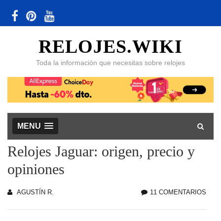
RELOJES.WIKI
Toda la información que necesitas sobre relojes
MENU
Relojes Jaguar: origen, precio y
opiniones
AGUSTÍN R.
11 COMENTARIOS
EN
REL
JAG