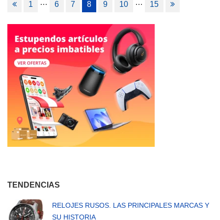
Navegación
…
…
1
6
7
8
9
10
15
de
entradas
TENDENCIAS
RELOJES RUSOS. LAS PRINCIPALES MARCAS Y
SU HISTORIA