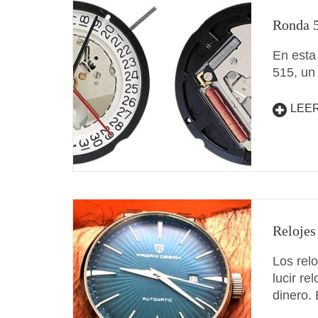
Ronda 5
En esta
515, un
LEE
Relojes
Los rel
lucir re
dinero.