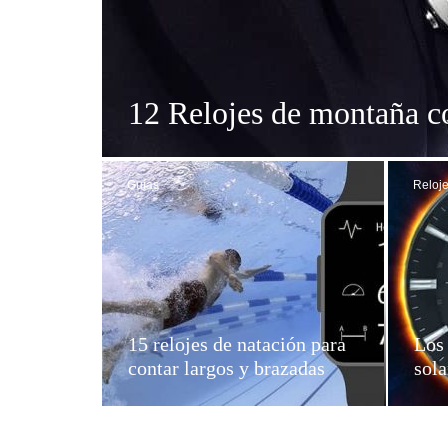
12 Relojes de montaña c
Guías
Reloje
15 relojes de natación para
Los 
contar largos y brazadas
sola