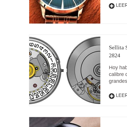
LEE
Sellita
2824
Hoy hab
calibre
grandes
LEE