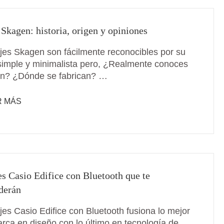
 Skagen: historia, origen y opiniones
ojes Skagen son fácilmente reconocibles por su
simple y minimalista pero, ¿Realmente conoces
en? ¿Dónde se fabrican? …
R MÁS
es Casio Edifice con Bluetooth que te
derán
jes Casio Edifice con Bluetooth fusiona lo mejor
arca en diseño con lo último en tecnología de …