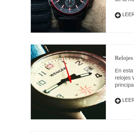
LEE
Relojes
En esta
relojes
princip
LEE