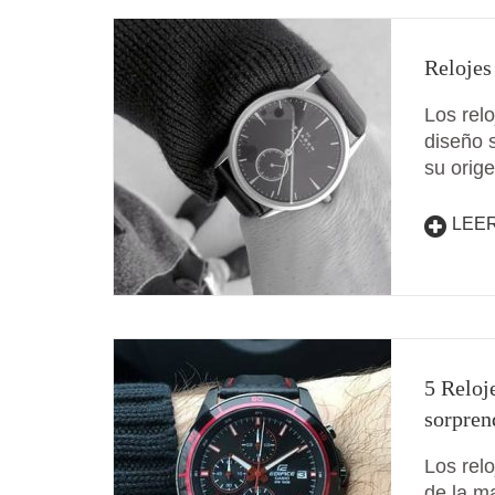
Relojes
Los rel
diseño 
su orig
LEE
5 Reloj
sorpren
Los relo
de la m