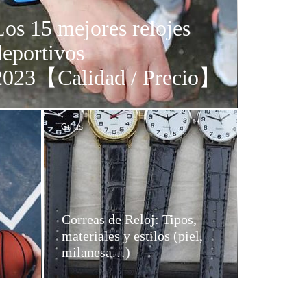
Los 15 mejores relojes
deportivos
2023【Calidad / Precio】
Guías
Correas de Reloj: Tipos,
materiales y estilos (piel,
milanesa…)