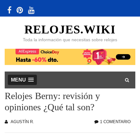
RELOJES.WIKI
Toda la información que necesitas sobre relojes
MENU
Relojes Berny: revisión y
opiniones ¿Qué tal son?
AGUSTÍN R.
1 COMENTARIO
EN
REL
BER