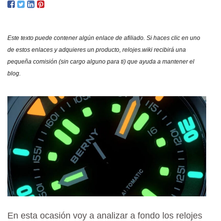
REV
Y
OPI
Este texto puede contener algún enlace de afiliado. Si haces clic en uno
¿QU
de estos enlaces y adquieres un producto, relojes.wiki recibirá una
TAL
pequeña comisión (sin cargo alguno para ti) que ayuda a mantener el
SON
blog.
En esta ocasión voy a analizar a fondo los relojes