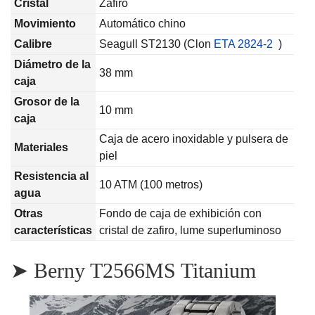
Cristal
Zafiro
Movimiento
Automático chino
Calibre
Seagull ST2130 (Clon
ETA 2824-2
)
Diámetro de la
38 mm
caja
Grosor de la
10 mm
caja
Caja de acero inoxidable y pulsera de
Materiales
piel
Resistencia al
10 ATM (100 metros)
agua
Otras
Fondo de caja de exhibición con
características
cristal de zafiro, lume superluminoso
➤ Berny T2566MS Titanium