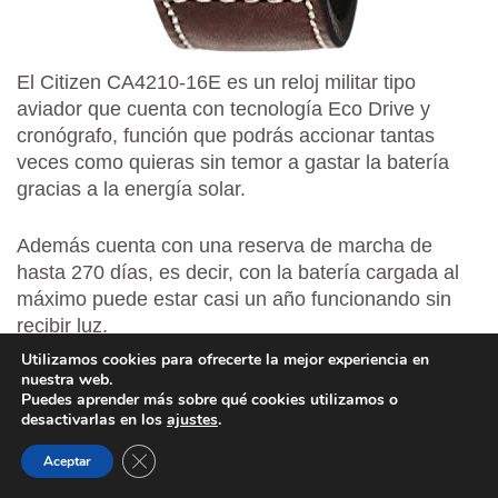
El Citizen CA4210-16E es un reloj militar tipo
aviador que cuenta con tecnología Eco Drive y
cronógrafo, función que podrás accionar tantas
veces como quieras sin temor a gastar la batería
gracias a la energía solar.
Además cuenta con una reserva de marcha de
hasta 270 días, es decir, con la batería cargada al
máximo puede estar casi un año funcionando sin
recibir luz.
Utilizamos cookies para ofrecerte la mejor experiencia en
nuestra web.
La caja es de buen tamaño en términos de
Puedes aprender más sobre qué cookies utilizamos o
diámetro y cuenta con tres subesferas para usar
desactivarlas en los
ajustes
.
el cronómetro, ver los segundos y mostrar las
CERRAR EL BANNER DE COOKIES RGPD
horas en formato 24 horas.
Aceptar