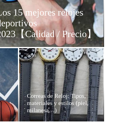
Los 15 mejores relojes
deportivos
2023【Calidad / Precio】
Guías
Correas de Reloj: Tipos,
materiales y estilos (piel,
milanesa…)