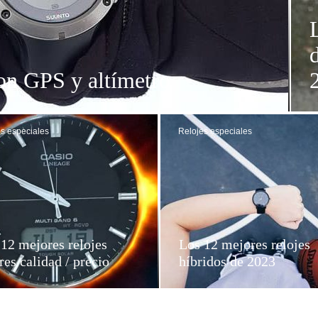
on GPS y altímetro
s especiales
Relojes especiales
12 mejores relojes
Los 12 mejores relojes
res calidad / precio
híbridos de 2023