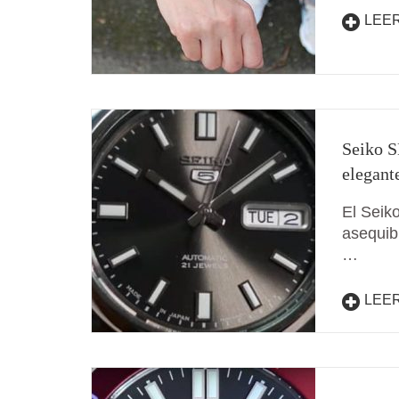
LEE
Seiko S
elegant
El Seik
asequib
…
LEE