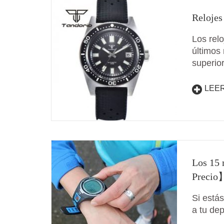
Relojes
Los rel
últimos
superio
LEE
Los 15 
Precio
Si está
a tu dep