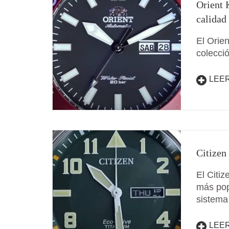
Orient 
calidad
El Orie
colecci
LEE
Citizen
El Citi
más pop
sistem
LEE