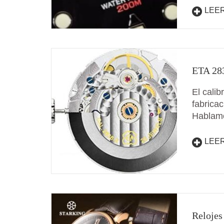
LEE
ETA 283
El cali
fabrica
Hablam
LEE
Relojes