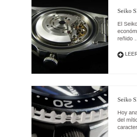
Seiko S
El Seik
económi
reñido 
LEE
Seiko S
Hoy ana
del mít
caracter