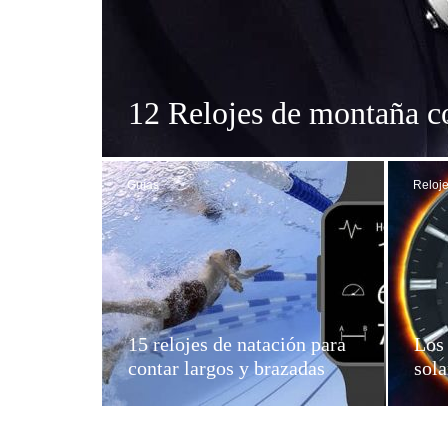
12 Relojes de montaña c
Guías
Reloje
15 relojes de natación para
Los 
contar largos y brazadas
sola