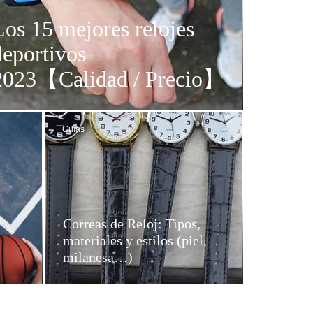
Los 15 mejores relojes
deportivos
2023【Calidad / Precio】
Guías
Correas de Reloj: Tipos,
materiales y estilos (piel,
milanesa…)