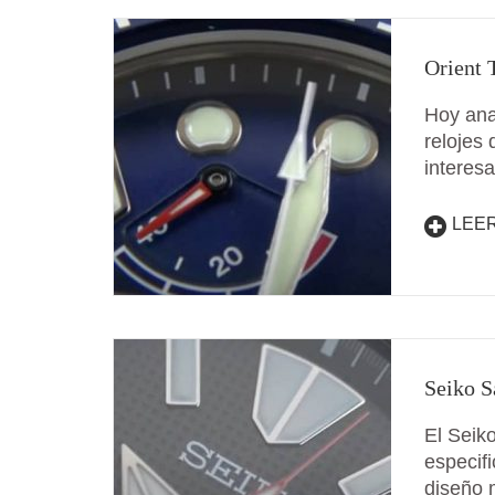
Orient 
Hoy anal
relojes
interes
LEE
Seiko S
El Seik
especif
diseño 