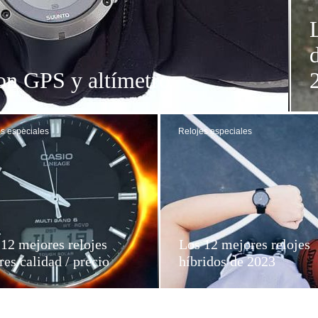
on GPS y altímetro
s especiales
Relojes especiales
12 mejores relojes
Los 12 mejores relojes
res calidad / precio
híbridos de 2023