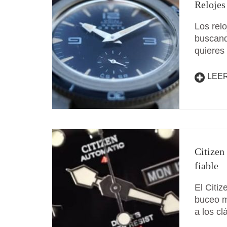
Relojes
Los rel
buscand
quieres
LEE
Citizen
fiable
El Citi
buceo m
a los c