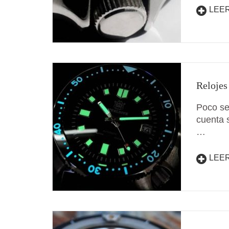
LEE
Relojes
Poco se
cuenta 
…
LEE