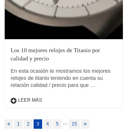
Los 10 mejores relojes de Titanio por
calidad y precio
En esta ocasión te mostramos los mejores
relojes de titanio teniendo en cuenta su
relación calidad / precio para que …
LEER MÁS
Navegación
…
1
2
3
4
5
15
de